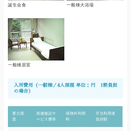
誕生会食
一般棟大浴場
一般棟居室
入所費用（一般棟／4人部屋 単位：円 1割負担
の場合）
要介護
保健施設サ
保険外利用
月当利用者
度
ービス費等
料
負担額