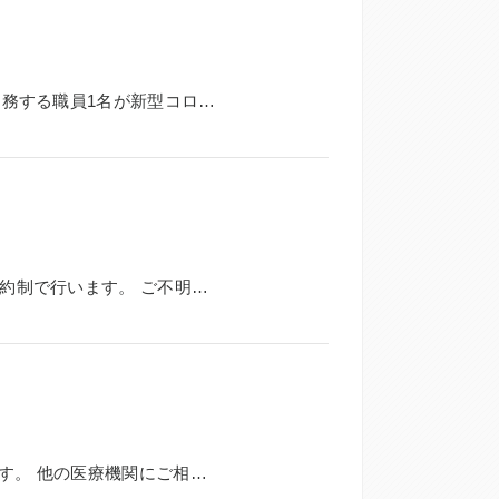
平素より大変お世話になっております。 5月10日(火)、当院に勤務する職員1名が新型コロナウイルスに...
令和4年2月21日より、リモート面会を再開します。 従来通り予約制で行います。 ご不明な点がございま...
当院では当面の間、18歳以下 の初診の患者様の診察を中止します。 他の医療機関にご相談下さい。