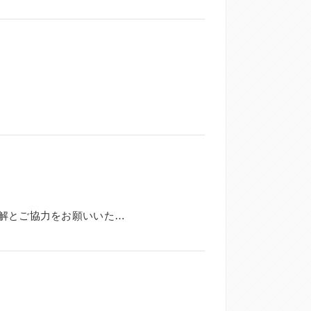
面会及び外泊・外出を禁止しています。 ご家族の皆様にはご理解とご協力をお願いいたします。 ご不明な点...