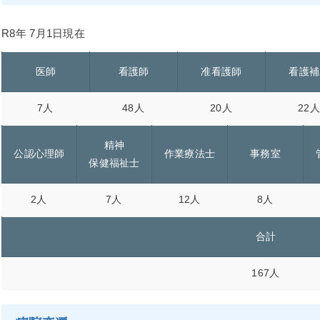
R8年 7月1日現在
医師
看護師
准看護師
看護補
7人
48人
20人
22人
精神
公認心理師
作業療法士
事務室
保健福祉士
2人
7人
12人
8人
合計
167人