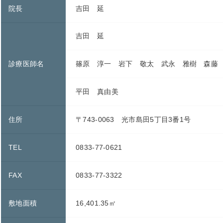
院長
吉田 延
吉田 延
診療医師名
篠原 淳一 岩下 敬太 武永 雅樹 森藤
平田 真由美
住所
〒743-0063 光市島田5丁目3番1号
TEL
0833-77-0621
FAX
0833-77-3322
敷地面積
16,401.35㎡