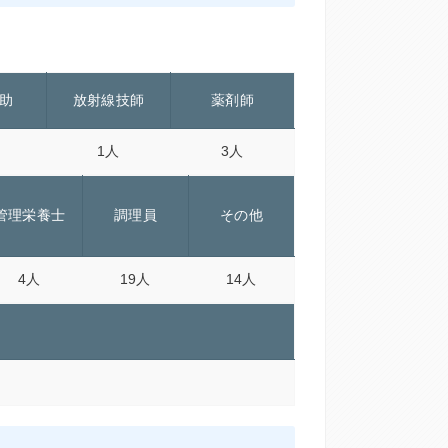
助
放射線技師
薬剤師
1人
3人
管理栄養士
調理員
その他
4人
19人
14人