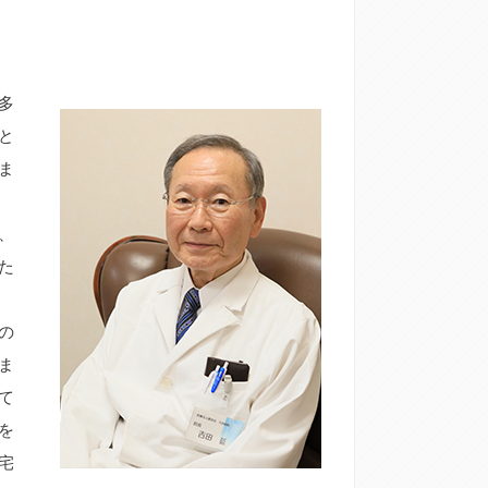
多
と
ま
、
た
の
ま
て
を
宅