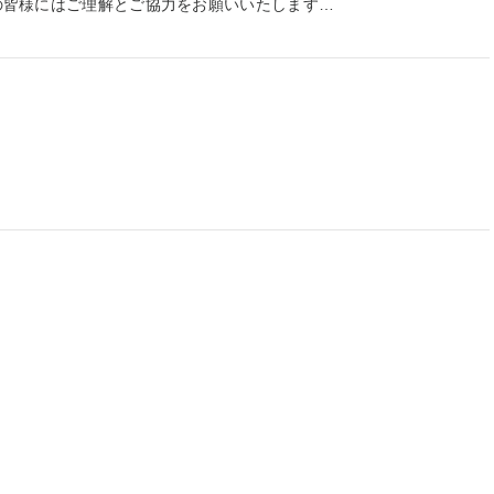
面会及び外泊・外出を禁止しています。 ご家族の皆様にはご理解とご協力をお願いいたします。 ご不明な点...